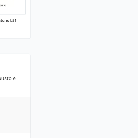
torio L51
busto e