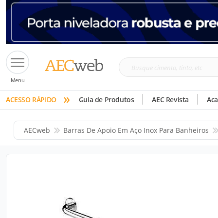
Busque
Menu
cimento,
»
tinta,
ACESSO RÁPIDO
Guia de Produtos
AEC Revista
Ac
etc
AECweb
Barras De Apoio Em Aço Inox Para Banheiros