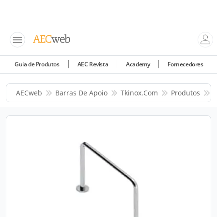
Guia de Produtos
AEC Revista
Academy
Fornecedores
AECweb
Barras De Apoio
Tkinox.com
Produtos
B