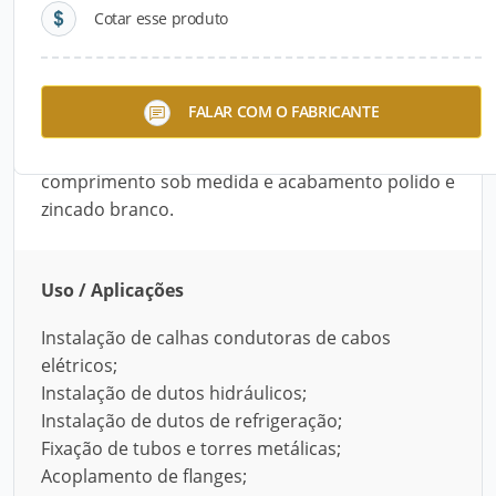
Cotar esse produto
Descrição do Produto
A Barra Rosca Fina UNF e MB da Interforma é um
FALAR COM O FABRICANTE
equipamento usado como utensílio de fixação na
construção civil. É feito de aço SAE 1010/20, com
comprimento sob medida e acabamento polido e
zincado branco.
Uso / Aplicações
Instalação de calhas condutoras de cabos
elétricos;
Instalação de dutos hidráulicos;
Instalação de dutos de refrigeração;
Fixação de tubos e torres metálicas;
Acoplamento de flanges;