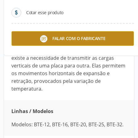
Cotar esse produto
Descrição do Produto
As Barras de Transferência da Espaferro são
FALAR COM O FABRICANTE
ideais para o uso em pisos e pavimentos de
concreto, em todas as juntas das placas quando
existe a necessidade de transmitir as cargas
verticais de uma placa para outra. Elas permitem
os movimentos horizontais de expansão e
retração, provocados pela variação de
temperatura.
Linhas / Modelos
Modelos: BTE-12, BTE-16, BTE-20, BTE-25, BTE-32.