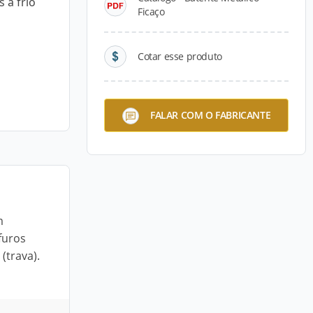
 a frio
Ficaço
Cotar esse produto
FALAR COM O FABRICANTE
m
furos
(trava).