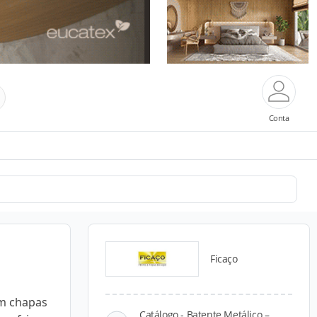
Conta
Ficaço
om chapas
Catálogo - Batente Metálico –