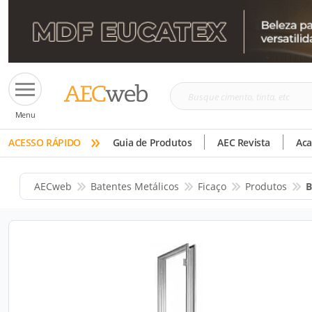
Busque
Menu
cimento,
»
tinta,
ACESSO RÁPIDO
Guia de Produtos
AEC Revista
Ac
etc
AECweb
Batentes Metálicos
Ficaço
Produtos
B