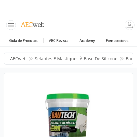
Guia de Produtos
AEC Revista
Academy
Fornecedores
AECweb
Selantes E Mastiques À Base De Silicone
Baut