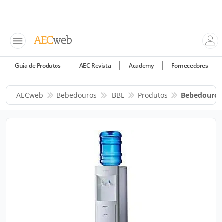
Guia de Produtos
AEC Revista
Academy
Fornecedores
AECweb
Bebedouros
IBBL
Produtos
Bebedouro 