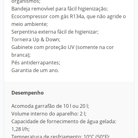
organismos;
Bandeja removível para fácil higienização;
Ecocompressor com gás R134a, que não agride o
meio ambiente;
Serpentina externa fácil de higienizar;
Torneira Up & Down;
Gabinete com proteção UV (somente na cor
branca);
Pés antiderrapantes;
Garantia de um ano.
Desempenho
Acomoda garrafão de 10 l ou 20 l;
Volume interno do aparelho: 2 l;
Capacidade de fornecimento de água gelada:
1,28 l/h;
Temperatura de resfriamento: 10°C (50°F);