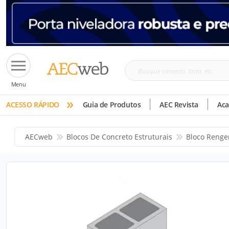
Busque
Menu
cimento,
»
tinta,
ACESSO RÁPIDO
Guia de Produtos
AEC Revista
Ac
etc
AECweb
Blocos De Concreto Estruturais
Bloco Renge