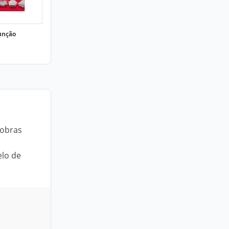
Função
 obras
elo de