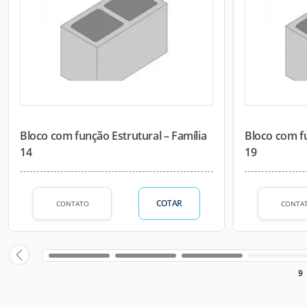
Bloco com função Estrutural – Família
Bloco com fu
14
19
COTAR
CONTATO
CONTA
9