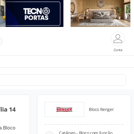
Conta
lia 14
Bloco Renger
a Bloco
Catálogo - Bloco com função