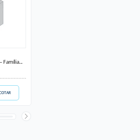
 Família...
COTAR