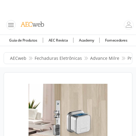
Guia de Produtos
AEC Revista
Academy
Fornecedores
AECweb
Fechaduras Eletrônicas
Advance Milre
Pro