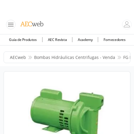
Guia de Produtos
AEC Revista
Academy
Fornecedores
AECweb
Bombas Hidráulicas Centrifugas - Venda
FG R