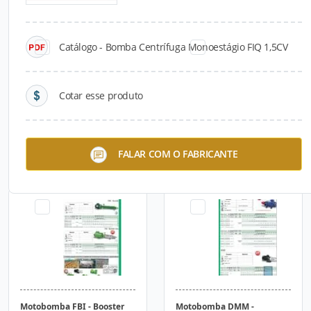
Catálogo - Bomba Centrífuga Monoestágio FIQ 1,5CV
Cotar esse produto
Bomba Centrífuga
Bomba Centrífuga
FALAR COM O FABRICANTE
Monoestágio PA 50-20 50CV
Monoestágio FPA 50-20 5CV
Motobomba FBI - Booster
Motobomba DMM -