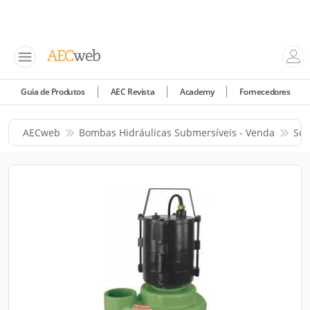
Guia de Produtos
AEC Revista
Academy
Fornecedores
AECweb
Bombas Hidráulicas Submersíveis - Venda
Sch