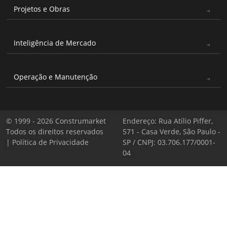
Projetos e Obras
Inteligência de Mercado
Operação e Manutenção
© 1999 - 2026 Construmarket
Endereço: Rua Atílio Piffer,
Todos os direitos reservados
571 - Casa Verde, São Paulo -
|
Política de Privacidade
SP / CNPJ: 03.706.177/0001-
04