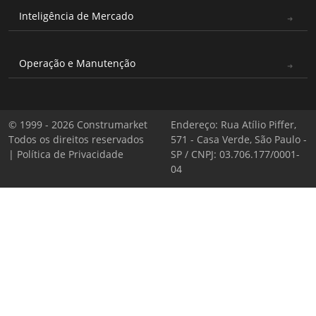
Inteligência de Mercado
Operação e Manutenção
© 1999 - 2026 Construmarket
Endereço: Rua Atílio Piffer,
Todos os direitos reservados
571 - Casa Verde, São Paulo -
|
Política de Privacidade
SP / CNPJ: 03.706.177/0001-
04