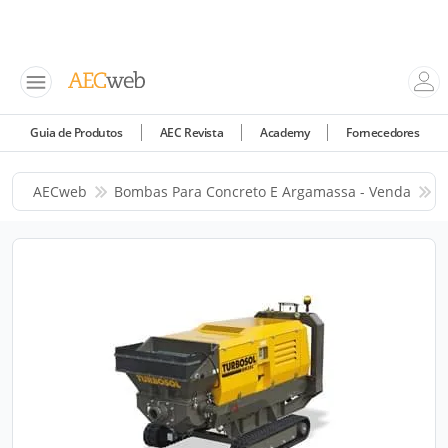
Guia de Produtos
AEC Revista
Academy
Fornecedores
AECweb
Bombas Para Concreto E Argamassa - Venda
T