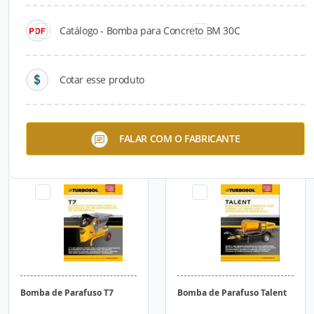
Catálogo - Bomba para Concreto BM 30C
Cotar esse produto
Bomba para Concreto BM
Bomba para Concreto BM
FALAR COM O FABRICANTE
30
30C
Bomba de Parafuso T7
Bomba de Parafuso Talent