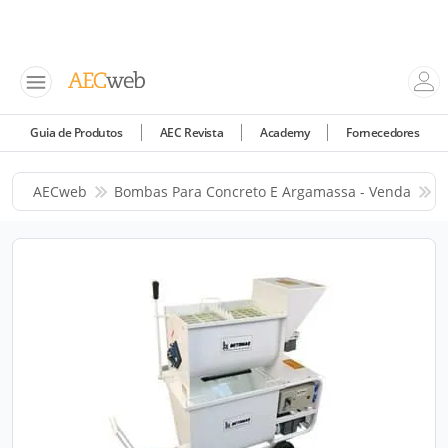
Guia de Produtos
AEC Revista
Academy
Fornecedores
AECweb
Bombas Para Concreto E Argamassa - Venda
B