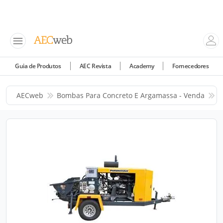
Guia de Produtos
AEC Revista
Academy
Fornecedores
AECweb
Bombas Para Concreto E Argamassa - Venda
P