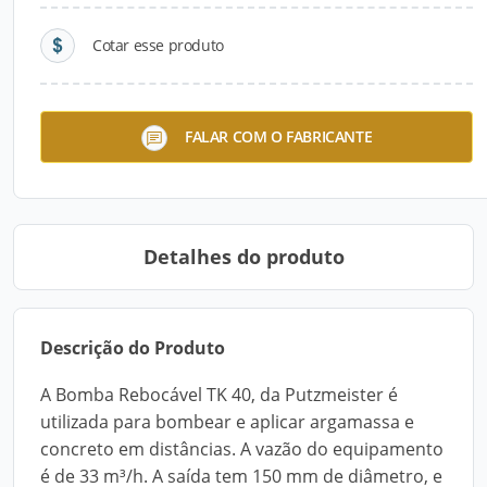
Cotar esse produto
Bomba Rebocável TK 40
Autobomba de Concreto
FALAR COM O FABRICANTE
CP60
Detalhes do produto
Descrição do Produto
A Bomba Rebocável TK 40, da Putzmeister é
utilizada para bombear e aplicar argamassa e
concreto em distâncias. A vazão do equipamento
é de 33 m³/h. A saída tem 150 mm de diâmetro, e