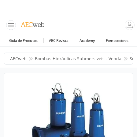
Guia de Produtos
AEC Revista
Academy
Fornecedores
AECweb
Bombas Hidráulicas Submersíveis - Venda
Sul