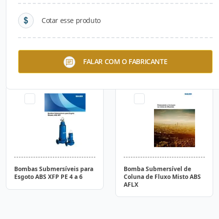
Cotar esse produto
Bombas Submersíveis para
Bomba Submersível para
FALAR COM O FABRICANTE
Esgoto ABS XFP PE 1 a 3
Efluentes ABS Scavenger EJ
Bombas Submersíveis para
Bomba Submersível de
Esgoto ABS XFP PE 4 a 6
Coluna de Fluxo Misto ABS
AFLX