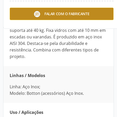
O Botton (acessório) – Aço Inox, da Mix Steel, é
FALAR COM O FABRICANTE
próprio para a fixação de vidros em escadas ou
varandas. Quando aplicado em guarda-corpos,
suporta até 40 kg. Fixa vidros com até 10 mm em
escadas ou varandas. É produzido em aço inox
AISI 304. Destaca-se pela durabilidade e
resistência. Combina com diferentes tipos de
projeto.
Linhas / Modelos
Linha: Aço Inox;
Modelo: Botton (acessórios) Aço Inox.
Uso / Aplicações