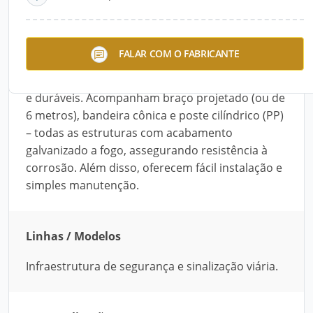
Descrição do Produto
Os postes e perfis de fixação da Marvitec
FALAR COM O FABRICANTE
recebem sinalizações, como placas aéreas e
semáforos em ambientes urbanos. São robustos
e duráveis. Acompanham braço projetado (ou de
6 metros), bandeira cônica e poste cilíndrico (PP)
– todas as estruturas com acabamento
galvanizado a fogo, assegurando resistência à
corrosão. Além disso, oferecem fácil instalação e
simples manutenção.
Linhas / Modelos
Infraestrutura de segurança e sinalização viária.