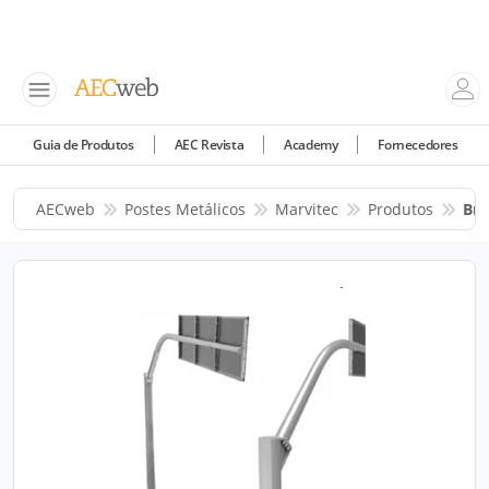
Guia de Produtos
AEC Revista
Academy
Fornecedores
AECweb
Postes Metálicos
Marvitec
Produtos
Bra