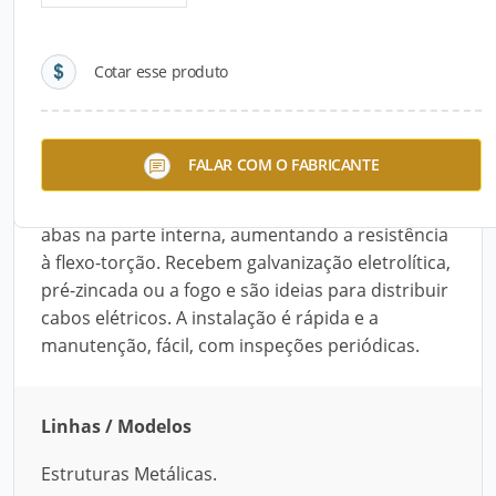
Detalhes do produto
Cotar esse produto
Descrição do Produto
As Eletrocalhas da Marvitec são confeccionadas
FALAR COM O FABRICANTE
em chapas de aço SAE 1008/1010, possuem
dobras em formato de "U" e podem ter ou não
abas na parte interna, aumentando a resistência
à flexo-torção. Recebem galvanização eletrolítica,
pré-zincada ou a fogo e são ideias para distribuir
cabos elétricos. A instalação é rápida e a
manutenção, fácil, com inspeções periódicas.
Linhas / Modelos
Estruturas Metálicas.