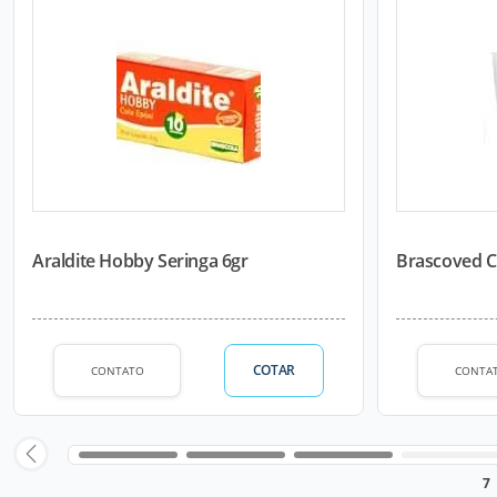
Araldite Hobby Seringa 6gr
Brascoved C
COTAR
CONTATO
CONTA
7