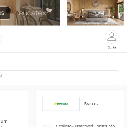
Conta
l
Brascola
é um
Catálogo - Brascoved Construção