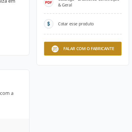
niza em
& Geral
Cotar esse produto
FALAR COM O FABRICANTE
 com a