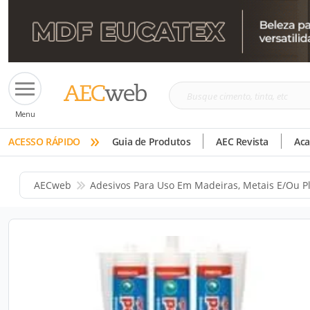
Busque
Menu
cimento,
»
tinta,
ACESSO RÁPIDO
Guia de Produtos
AEC Revista
Ac
etc
AECweb
Adesivos Para Uso Em Madeiras, Metais E/ou Pl