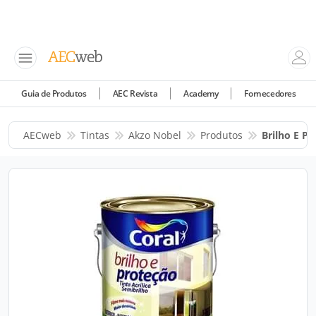
Guia de Produtos
AEC Revista
Academy
Fornecedores
AECweb
Tintas
Akzo Nobel
Produtos
Brilho E Pr