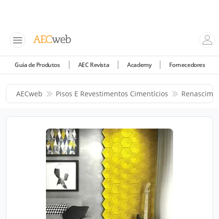
Guia de Produtos
AEC Revista
Academy
Fornecedores
AECweb
Pisos E Revestimentos Cimentícios
Renascimen