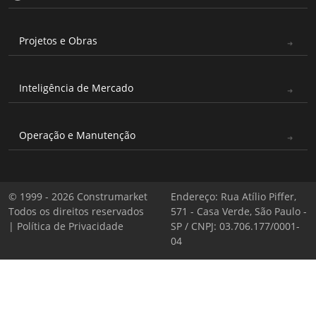
Projetos e Obras
Inteligência de Mercado
Operação e Manutenção
© 1999 - 2026 Construmarket
Endereço: Rua Atílio Piffer,
Todos os direitos reservados
571 - Casa Verde, São Paulo -
|
Política de Privacidade
SP / CNPJ: 03.706.177/0001-
04