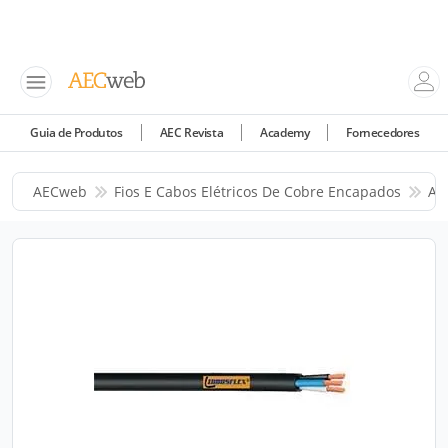
Guia de Produtos
AEC Revista
Academy
Fornecedores
AECweb
Fios E Cabos Elétricos De Cobre Encapados
All