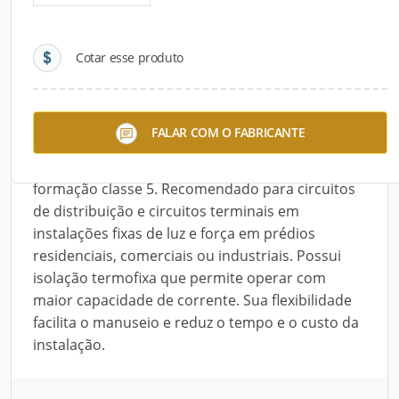
Detalhes do produto
Cotar esse produto
Descrição do Produto
O Cabo Indusflex Nax Flex Hepr 90°C Multipolar
FALAR COM O FABRICANTE
0,6 / 1 KV é composto de fios de cobre eletrolítico
nu, têmpera mole e encordoamento com
formação classe 5. Recomendado para circuitos
de distribuição e circuitos terminais em
instalações fixas de luz e força em prédios
residenciais, comerciais ou industriais. Possui
isolação termofixa que permite operar com
maior capacidade de corrente. Sua flexibilidade
facilita o manuseio e reduz o tempo e o custo da
instalação.