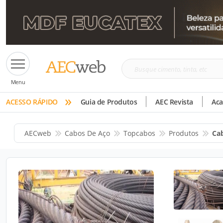
Busque
Menu
cimento,
»
tinta,
ACESSO RÁPIDO
Guia de Produtos
AEC Revista
Ac
etc
AECweb
Cabos De Aço
Topcabos
Produtos
Ca