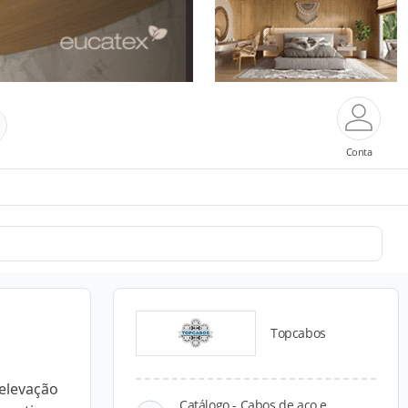
Conta
Topcabos
elevação
Catálogo - Cabos de aço e