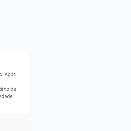
o. Após
ximo de
iedade