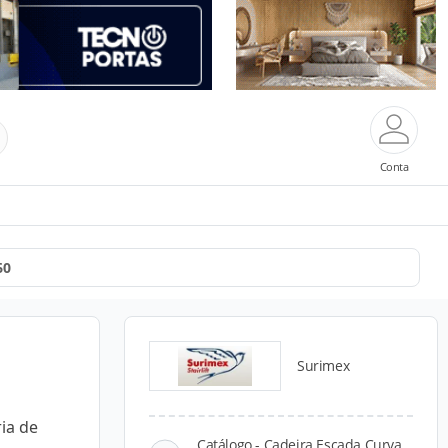
Conta
60
Surimex
ia de
Catálogo - Cadeira Escada Curva