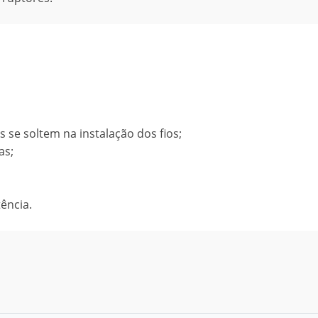
 se soltem na instalação dos fios;
as;
tência.