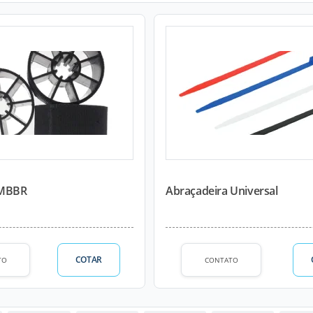
 MBBR
Abraçadeira Universal
COTAR
TO
CONTATO