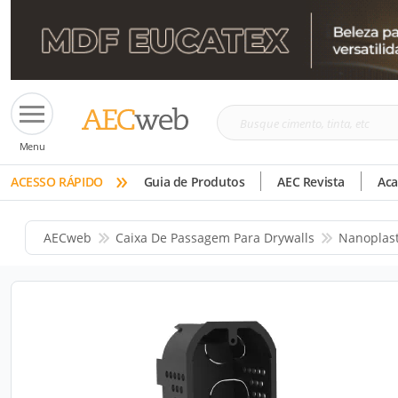
Busque
Menu
cimento,
»
tinta,
ACESSO RÁPIDO
Guia de Produtos
AEC Revista
Ac
etc
AECweb
Caixa De Passagem Para Drywalls
Nanoplast