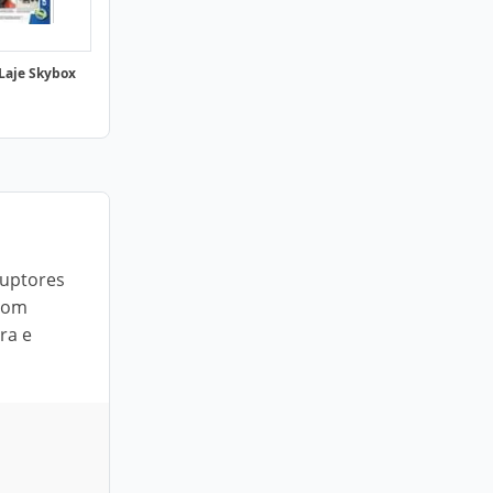
 Laje Skybox
ruptores
 com
ra e