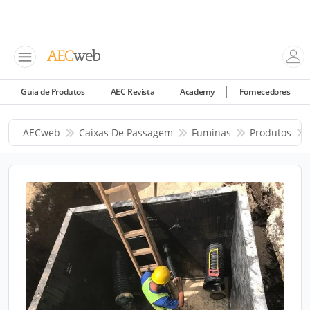
Guia de Produtos
AEC Revista
Academy
Fornecedores
AECweb
Caixas De Passagem
Fuminas
Produtos