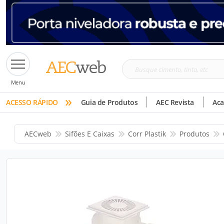
Busque
Menu
cimento,
»
tinta,
ACESSO RÁPIDO
Guia de Produtos
AEC Revista
Ac
etc
AECweb
Sifões E Caixas
Corr Plastik
Produtos