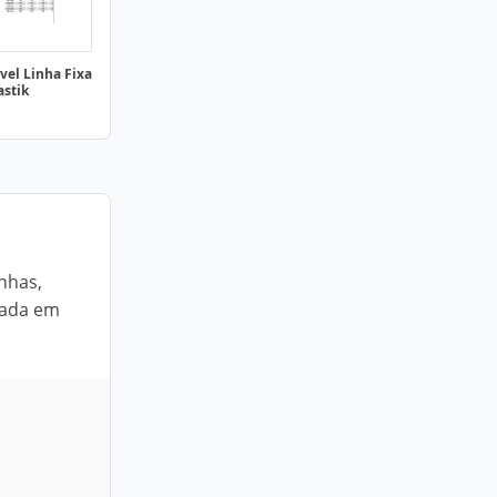
vel Linha Fixa
astik
nhas,
cada em