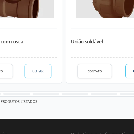
l com rosca
União soldável
COTAR
TO
CONTATO
PRODUTOS LISTADOS