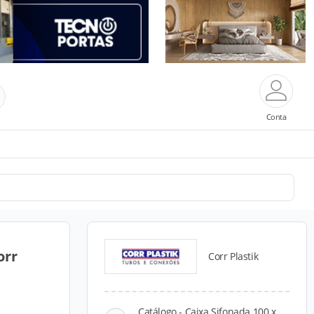
Conta
orr
Corr Plastik
Catálogo - Caixa Sifonada 100 x