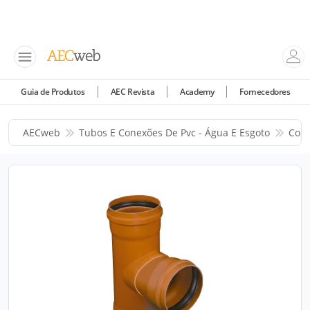
Guia de Produtos
AEC Revista
Academy
Fornecedores
AECweb
Tubos E Conexões De Pvc - Água E Esgoto
Corr