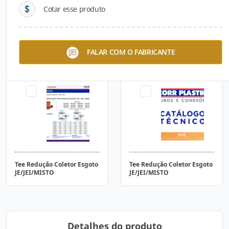
Cotar esse produto
Tee Coletor Esgoto
Tee Coletor Esgoto
FALAR COM O FABRICANTE
JE/JEI/MISTO
JE/JEI/MISTO
Tee Redução Coletor Esgoto
Tee Redução Coletor Esgoto
JE/JEI/MISTO
JE/JEI/MISTO
Detalhes do produto