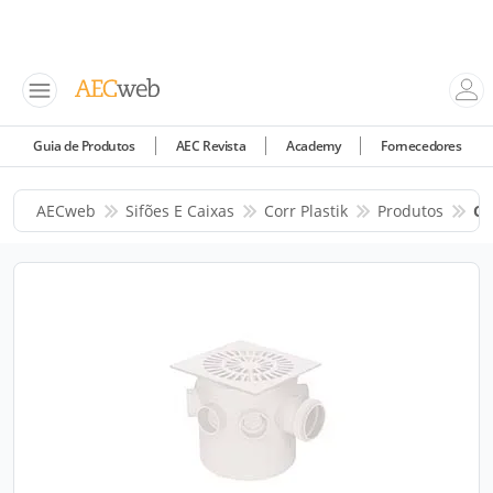
Guia de Produtos
AEC Revista
Academy
Fornecedores
AECweb
Sifões E Caixas
Corr Plastik
Produtos
Ca