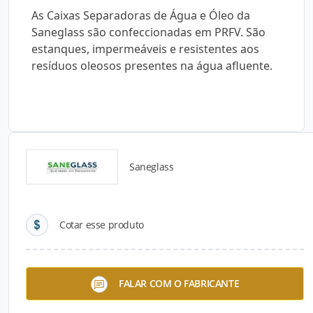
As Caixas Separadoras de Água e Óleo da
Saneglass são confeccionadas em PRFV. São
estanques, impermeáveis e resistentes aos
resíduos oleosos presentes na água afluente.
Saneglass
Detalhes do produto
Cotar esse produto
Descrição do Produto
As Caixas Separadoras de Água e Óleo, da
FALAR COM O FABRICANTE
Saneglass, são confeccionadas com PRFV,
atendem às exigências da legislação e colaboram