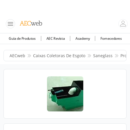
Guia de Produtos
AEC Revista
Academy
Fornecedores
AECweb
Caixas Coletoras De Esgoto
Saneglass
Prod