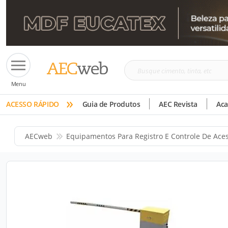
Busque
Menu
cimento,
»
tinta,
ACESSO RÁPIDO
Guia de Produtos
AEC Revista
Ac
etc
AECweb
Equipamentos Para Registro E Controle De Ace