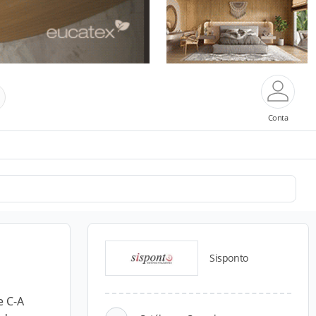
Conta
Sisponto
e C-A