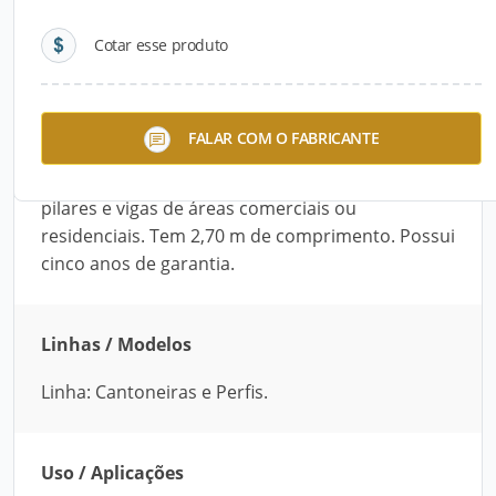
Cotar esse produto
Descrição do Produto
Usada na proteção de cantos vivos, a Cantoneira
FALAR COM O FABRICANTE
PVC de Sobrepor L 4,3 cm x 4,3 cm tem como
função principal o reforço das quinas de colunas,
pilares e vigas de áreas comerciais ou
residenciais. Tem 2,70 m de comprimento. Possui
cinco anos de garantia.
Linhas / Modelos
Linha: Cantoneiras e Perfis.
Uso / Aplicações