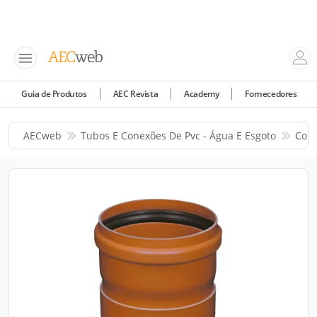
Guia de Produtos
AEC Revista
Academy
Fornecedores
AECweb
Tubos E Conexões De Pvc - Água E Esgoto
Corr