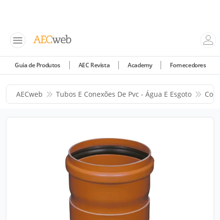
Guia de Produtos
AEC Revista
Academy
Fornecedores
AECweb
Tubos E Conexões De Pvc - Água E Esgoto
Corr