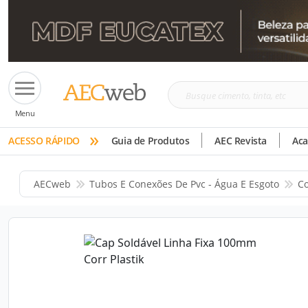
Busque
Menu
cimento,
»
tinta,
ACESSO RÁPIDO
Guia de Produtos
AEC Revista
Ac
etc
AECweb
Tubos E Conexões De Pvc - Água E Esgoto
Co