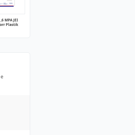
,6 MPA JEI
rr Plastik
 e