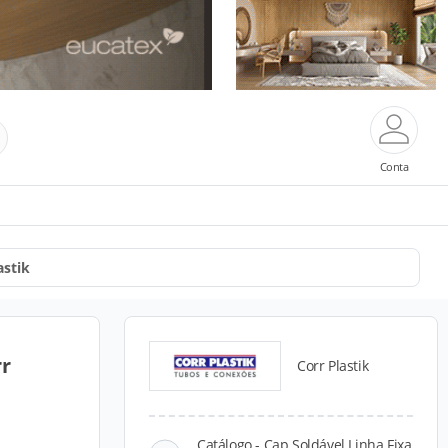
Conta
astik
rr
Corr Plastik
Catálogo - Cap Soldável Linha Fixa