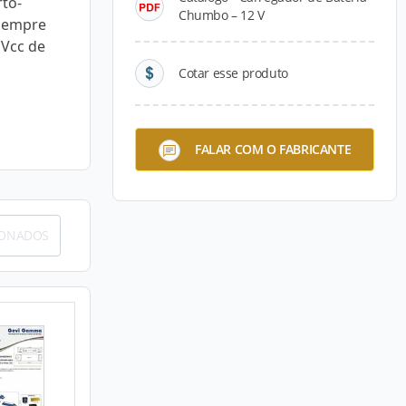
rto-
Chumbo – 12 V
 sempre
 Vcc de
Cotar esse produto
FALAR COM O FABRICANTE
IONADOS