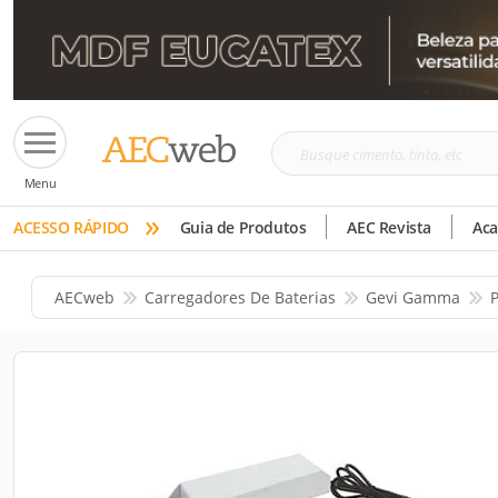
Busque
Menu
cimento,
»
tinta,
ACESSO RÁPIDO
Guia de Produtos
AEC Revista
Ac
etc
AECweb
Carregadores De Baterias
Gevi Gamma