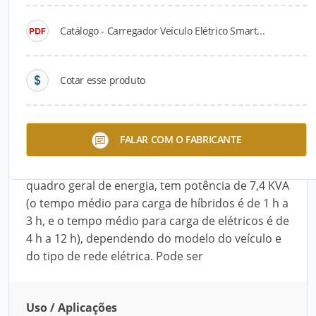
Catálogo - Carregador Veículo Elétrico Smart...
Descrição do Produto
O Carregador Veículo Elétrico ​Smart Charger - 7,4
Cotar esse produto
KVA é um carregador indicado para carga de
veículos híbridos ou elétricos em prédios e
condomínios residenciais ou comerciais, quando
FALAR COM O FABRICANTE
existe a necessidade de fazer rateio de consumo
entre múltiplos usuários. É conectado a um
quadro geral de energia, tem potência de 7,4 KVA
(o tempo médio para carga de híbridos é de 1 h a
3 h, e o tempo médio para carga de elétricos é de
4 h a 12 h), dependendo do modelo do veículo e
do tipo de rede elétrica. Pode ser
Uso / Aplicações