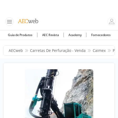
Guia de Produtos
AEC Revista
Academy
Fornecedores
AECweb
Carretas De Perfuração - Venda
Caimex
Pr