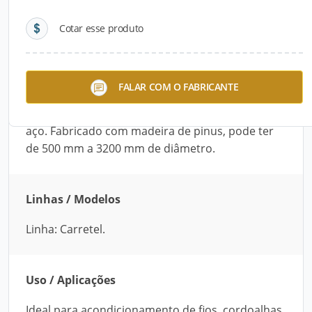
Cotar esse produto
Descrição do Produto
O Carretel desenvolvido pela Manoel Marchetti é
FALAR COM O FABRICANTE
ideal para acondicionamento de fios, cordoalhas,
cabos elétricos, de telefonia, de fibra ótica e de
aço. Fabricado com madeira de pinus, pode ter
de 500 mm a 3200 mm de diâmetro.
Linhas / Modelos
Linha: Carretel.
Uso / Aplicações
Ideal para acondicionamento de fios, cordoalhas