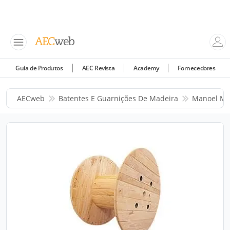
Guia de Produtos
AEC Revista
Academy
Fornecedores
AECweb
Batentes E Guarnições De Madeira
Manoel Ma