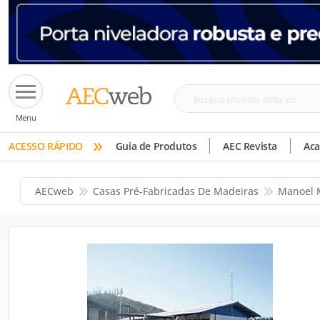
Busque
Menu
cimento,
»
tinta,
ACESSO RÁPIDO
Guia de Produtos
AEC Revista
Ac
etc
AECweb
Casas Pré-Fabricadas De Madeiras
Manoel 