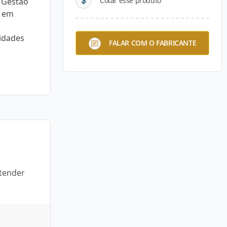
Cotar esse produto
e Gestão
s em
idades
FALAR COM O FABRICANTE
atender