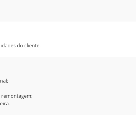
idades do cliente.
nal;
de remontagem;
ira.