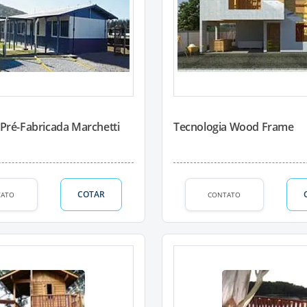
 Pré-Fabricada Marchetti
Tecnologia Wood Frame
COTAR
TATO
CONTATO