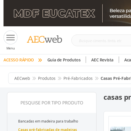
Busque
Menu
cimento,
»
tinta,
ACESSO RÁPIDO
Guia de Produtos
AEC Revista
Ac
etc
AECweb
Produtos
Pré-Fabricados
Casas Pré-Fabr
casas p
PESQUISE POR TIPO PRODUTO
Bancadas em madeira para trabalho
Casas pré-fabricadas de madeiras