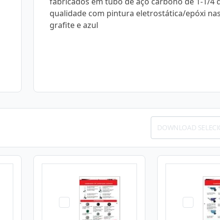
fabricados em tubo de aço carbono de 1-1/4 d
qualidade com pintura eletrostática/epóxi na
grafite e azul
DOWNLOAD SELEC