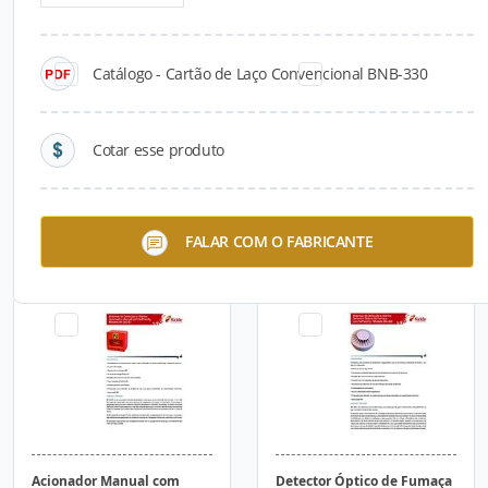
Catálogo - Cartão de Laço Convencional BNB-330
Cotar esse produto
Acionador Manual com
Acionador Manual com
FALAR COM O FABRICANTE
SelfVerify BF-501
SelfVerify BF-502
Acionador Manual com
Detector Óptico de Fumaça