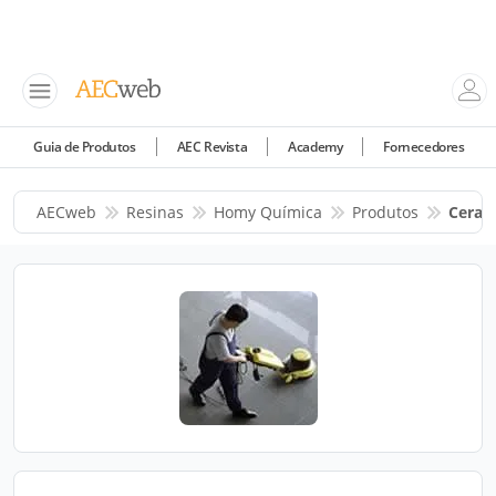
Guia de Produtos
AEC Revista
Academy
Fornecedores
AECweb
Resinas
Homy Química
Produtos
Cera A