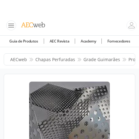
Guia de Produtos
AEC Revista
Academy
Fornecedores
AECweb
Chapas Perfuradas
Grade Guimarães
Prod