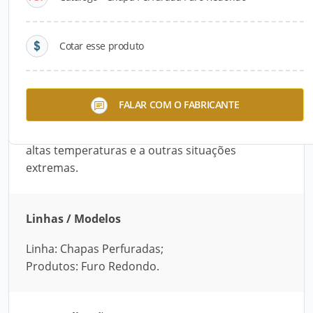
Descrição do Produto
A Chapa Perfurada Furo Redondo, fabricada pela
Cotar esse produto
Aços Guimarães, apresenta grande área
perfurada e possibilita a cobertura sem afetar a
circulação de ar e a visibilidade do ambiente.
FALAR COM O FABRICANTE
Fabricada com aço inox ou aço carbono, é
resistente à oxidação, à corrosão, a impactos, a
altas temperaturas e a outras situações
extremas.
Linhas / Modelos
Linha: Chapas Perfuradas;
Produtos: Furo Redondo.