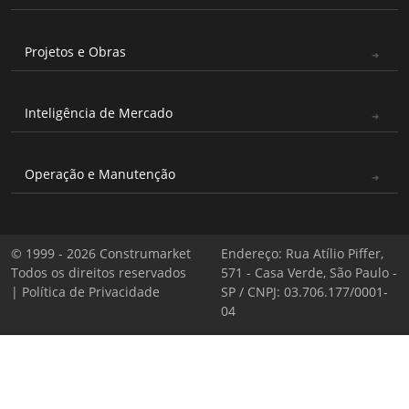
Projetos e Obras
Inteligência de Mercado
Operação e Manutenção
© 1999 - 2026 Construmarket
Endereço: Rua Atílio Piffer,
Todos os direitos reservados
571 - Casa Verde, São Paulo -
|
Política de Privacidade
SP / CNPJ: 03.706.177/0001-
04