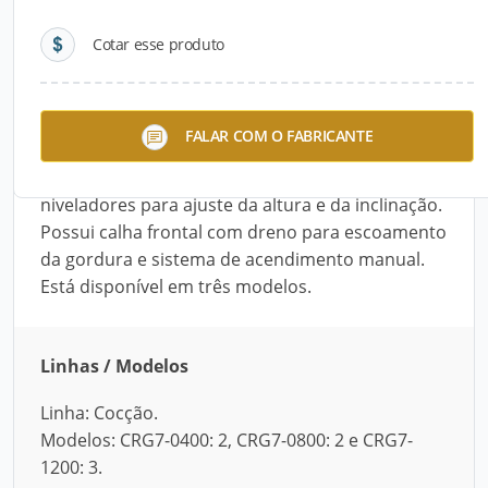
Cotar esse produto
Descrição do Produto
A Chapa Ranhurada Elétrica desenvolvida pela
FALAR COM O FABRICANTE
Elvi é ideal para cozinhas industriais. Fabricada
com aço inoxidável e aço carbono, tem pés
niveladores para ajuste da altura e da inclinação.
Possui calha frontal com dreno para escoamento
da gordura e sistema de acendimento manual.
Está disponível em três modelos.
Linhas / Modelos
Linha: Cocção.
Modelos: CRG7-0400: 2, CRG7-0800: 2 e CRG7-
1200: 3.