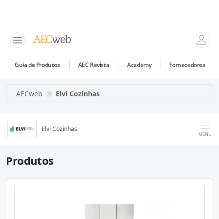
Guia de Produtos
AEC Revista
Academy
Fornecedores
AECweb
Elvi Cozinhas
Elvi Cozinhas
MENU
Produtos