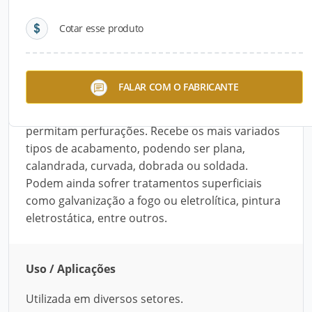
Cotar esse produto
Descrição do Produto
A Chapa Perfurada da Gradefuros é produzida
FALAR COM O FABRICANTE
com chapas de aço carbono, aço inox, cobre,
latão, alumínio, PVC ou outros materiais que
permitam perfurações. Recebe os mais variados
tipos de acabamento, podendo ser plana,
calandrada, curvada, dobrada ou soldada.
Podem ainda sofrer tratamentos superficiais
como galvanização a fogo ou eletrolítica, pintura
eletrostática, entre outros.
Uso / Aplicações
Utilizada em diversos setores.