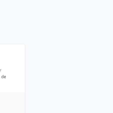
r
a de