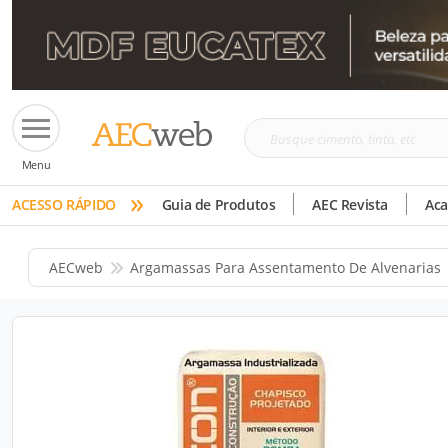
Busque
Menu
cimento,
»
tinta,
ACESSO RÁPIDO
Guia de Produtos
AEC Revista
Ac
etc
AECweb
Argamassas Para Assentamento De Alvenarias