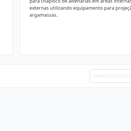
para chapisco de alvenarias em áreas interna
externas utilizando equipamento para projeç
argamassas.
DOWNLOAD SELEC